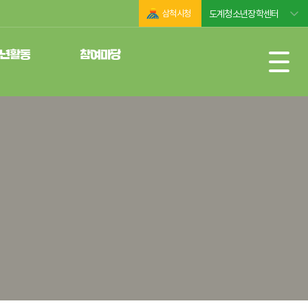
삼척시청
도계청소년장학센터
년활동
참여마당
운영위원회
공지사항
년동아리
자유게시판
련활동인증제
사진모음
년성취포상제
자료실
년자원봉사
행사일정
유실물관리