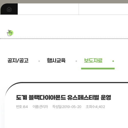
공지/공고
행사교육
보도자료
도계 블랙다이아몬드 유스페스티벌 운영
번호 :
84
이름:
관리자
작성일:
2019-05-20
조회수:
4,402