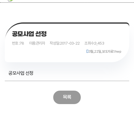
공모사업 선정
번호 :
78
이름:
관리자
작성일:
2017-03-22
조회수:
3,453
3월_22일_보도자료1.hwp
공모사업 선정
목록