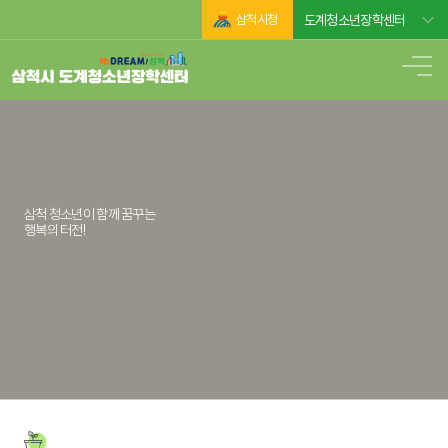
삼척시청
도계청소년장학센터
삼척 청소년이 함께 꿈꾸는
행복의 터전!