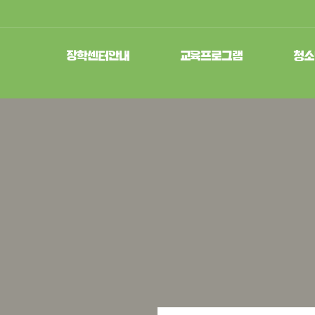
장학센터안내
교육프로그램
청소
인사말
청소년교육문화프로그램
청소년
비전과 목표
청소년방학프로그램
청소
연혁
학교연계프로그램
청소년수
조직도/직원
지역연계프로그램
국제청소
시설안내
청소
찾아오시는 길