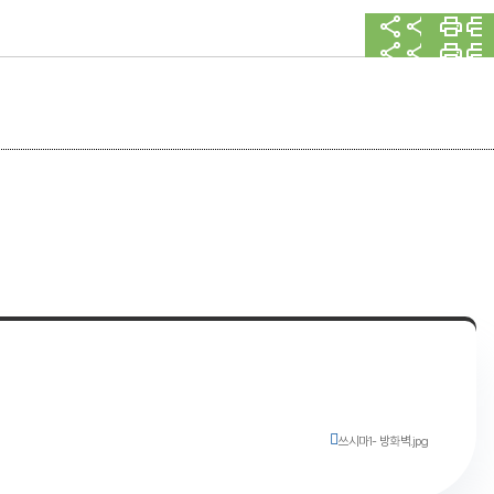
쓰시마1- 방화벽.jpg