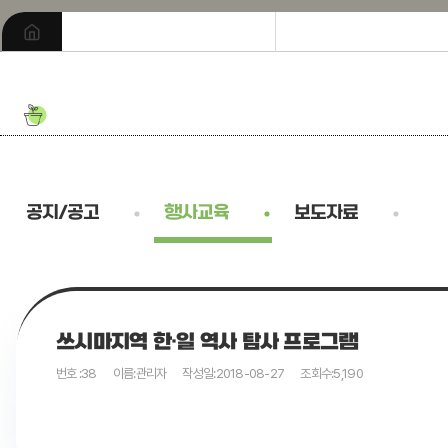
공지/공고
행사교육
보도자료
쓰시마지역 한·일 역사 탐사 프로그램
번호 :
38
이름:
관리자
작성일:
2018-08-27
조회수:
5,190