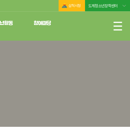
삼척시청
도계청소년장학센터
년활동
참여마당
운영위원회
공지사항
년동아리
자유게시판
련활동인증제
사진모음
년성취포상제
자료실
년자원봉사
행사일정
유실물관리