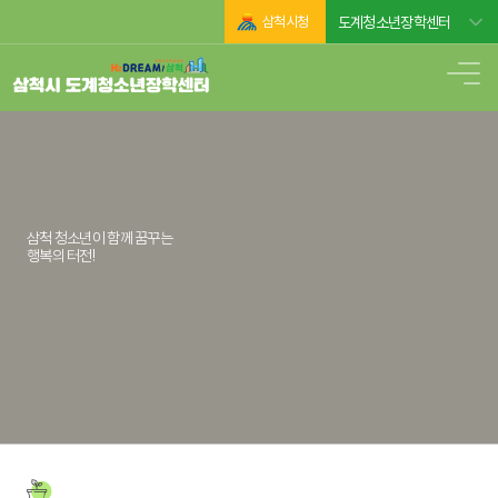
삼척시청
도계청소년장학센터
삼척 청소년이 함께 꿈꾸는
행복의 터전!