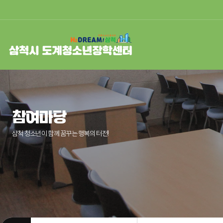
참여마당
삼척 청소년이 함께 꿈꾸는
행복의 터전!