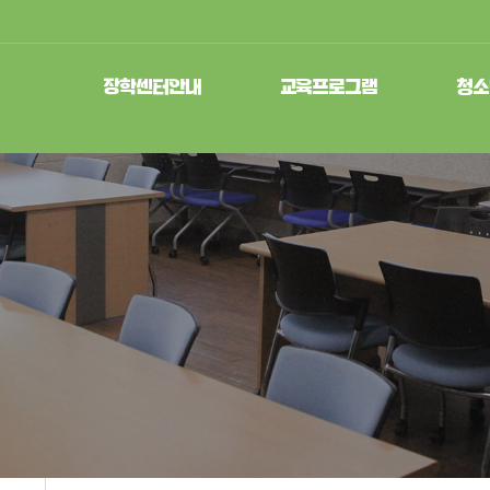
장학센터안내
교육프로그램
청소
인사말
청소년교육문화프로그램
청소년
비전과 목표
청소년방학프로그램
청소
연혁
학교연계프로그램
청소년수
조직도/직원
지역연계프로그램
국제청소
시설안내
청소
찾아오시는 길