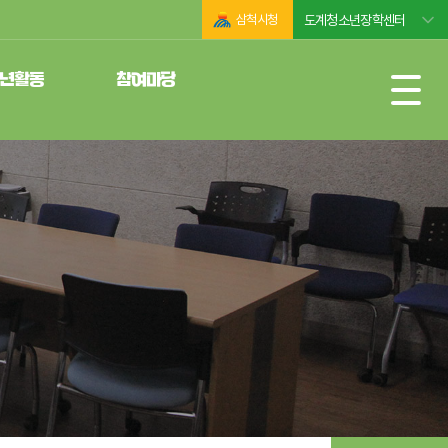
삼척시청
도계청소년장학센터
년활동
참여마당
운영위원회
공지사항
년동아리
자유게시판
련활동인증제
사진모음
년성취포상제
자료실
년자원봉사
행사일정
유실물관리